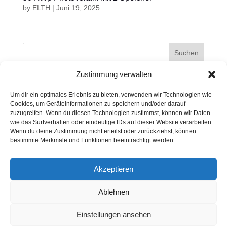
by
ELTH
|
Juni 19, 2025
Suchen
Zustimmung verwalten
Neueste Beiträge
Um dir ein optimales Erlebnis zu bieten, verwenden wir Technologien wie
Cookies, um Geräteinformationen zu speichern und/oder darauf
zuzugreifen. Wenn du diesen Technologien zustimmst, können wir Daten
Neueste Kommentare
wie das Surfverhalten oder eindeutige IDs auf dieser Website verarbeiten.
Wenn du deine Zustimmung nicht erteilst oder zurückziehst, können
Es sind keine Kommentare vorhanden.
bestimmte Merkmale und Funktionen beeinträchtigt werden.
Akzeptieren
© 2025 Elektrotechnik Haider GmbH
Ablehnen
Einstellungen ansehen
Impressum